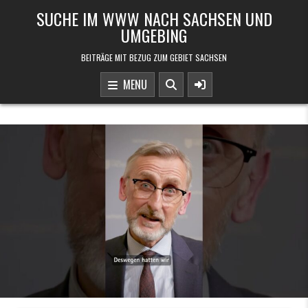
Skip to content
SUCHE IM WWW NACH SACHSEN UND
UMGEBING
BEITRÄGE MIT BEZUG ZUM GEBIET SACHSEN
MENU