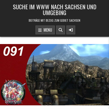
Skip to content
SUCHE IM WWW NACH SACHSEN UND
UMGEBING
BEITRÄGE MIT BEZUG ZUM GEBIET SACHSEN
MENU