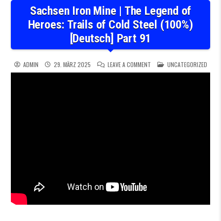
Sachsen Iron Mine | The Legend of
Heroes: Trails of Cold Steel (100%)
[Deutsch] Part 91
ON SACHSEN IRON MINE | TH
POSTED IN
ADMIN
29. MÄRZ 2025
LEAVE A COMMENT
UNCATEGORIZED