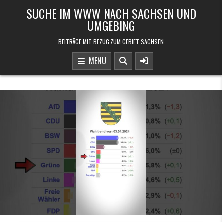
Skip to content
SUCHE IM WWW NACH SACHSEN UND
UMGEBING
BEITRÄGE MIT BEZUG ZUM GEBIET SACHSEN
MENU