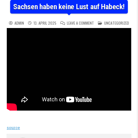
Sachsen haben keine Lust auf Habeck!
ON SACHSEN HABEN KEINE LU
POSTED IN
ADMIN
13. APRIL 2025
LEAVE A COMMENT
UNCATEGORIZED
source