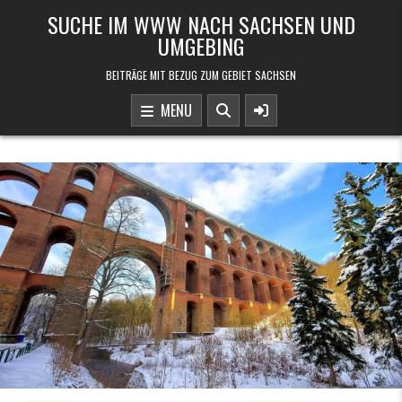
Skip to content
SUCHE IM WWW NACH SACHSEN UND
UMGEBING
BEITRÄGE MIT BEZUG ZUM GEBIET SACHSEN
MENU