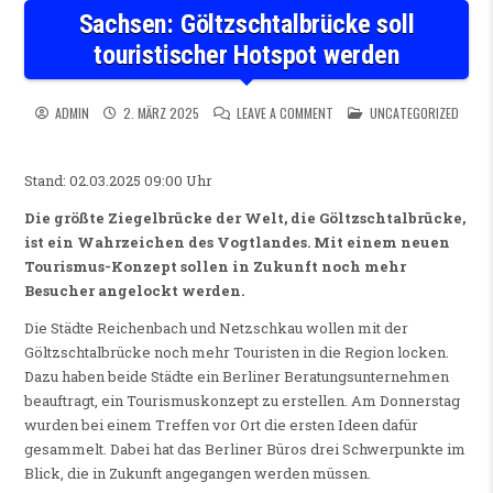
Sachsen: Göltzschtalbrücke soll
touristischer Hotspot werden
ON SACHSEN: GÖLTZSCHTALB
POSTED IN
ADMIN
2. MÄRZ 2025
LEAVE A COMMENT
UNCATEGORIZED
Stand: 02.03.2025 09:00 Uhr
Die größte Ziegelbrücke der Welt, die Göltzschtalbrücke,
ist ein Wahrzeichen des Vogtlandes. Mit einem neuen
Tourismus-Konzept sollen in Zukunft noch mehr
Besucher angelockt werden.
Die Städte Reichenbach und Netzschkau wollen mit der
Göltzschtalbrücke noch mehr Touristen in die Region locken.
Dazu haben beide Städte ein Berliner Beratungsunternehmen
beauftragt, ein Tourismuskonzept zu erstellen. Am Donnerstag
wurden bei einem Treffen vor Ort die ersten Ideen dafür
gesammelt. Dabei hat das Berliner Büros drei Schwerpunkte im
Blick, die in Zukunft angegangen werden müssen.