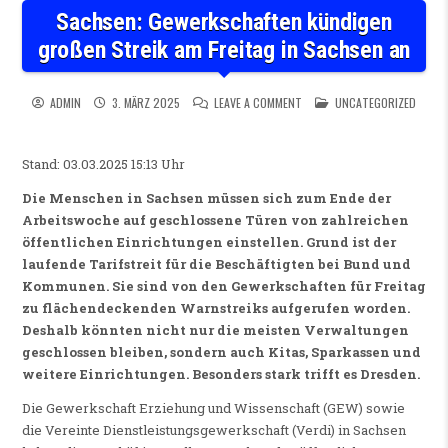
Sachsen: Gewerkschaften kündigen
großen Streik am Freitag in Sachsen an
ON SACHSEN: GEWERKSCHAFTE
POSTED IN
ADMIN
3. MÄRZ 2025
LEAVE A COMMENT
UNCATEGORIZED
Stand: 03.03.2025 15:13 Uhr
Die Menschen in Sachsen müssen sich zum Ende der
Arbeitswoche auf geschlossene Türen von zahlreichen
öffentlichen Einrichtungen einstellen. Grund ist der
laufende Tarifstreit für die Beschäftigten bei Bund und
Kommunen. Sie sind von den Gewerkschaften für Freitag
zu flächendeckenden Warnstreiks aufgerufen worden.
Deshalb könnten nicht nur die meisten Verwaltungen
geschlossen bleiben, sondern auch Kitas, Sparkassen und
weitere Einrichtungen. Besonders stark trifft es Dresden.
Die Gewerkschaft Erziehung und Wissenschaft (GEW) sowie
die Vereinte Dienstleistungsgewerkschaft (Verdi) in Sachsen