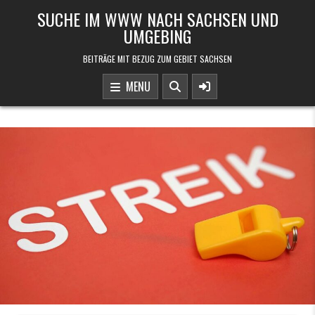
Skip to content
SUCHE IM WWW NACH SACHSEN UND
UMGEBING
BEITRÄGE MIT BEZUG ZUM GEBIET SACHSEN
MENU