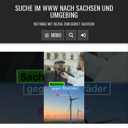
Skip to content
SUCHE IM WWW NACH SACHSEN UND
UMGEBING
BEITRÄGE MIT BEZUG ZUM GEBIET SACHSEN
MENU