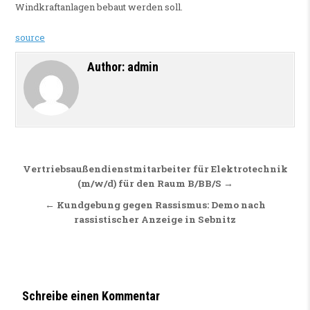
Windkraftanlagen bebaut werden soll.
source
Author:
admin
Beitragsnavigation
Vertriebsaußendienstmitarbeiter für Elektrotechnik
(m/w/d) für den Raum B/BB/S →
← Kundgebung gegen Rassismus: Demo nach
rassistischer Anzeige in Sebnitz
Schreibe einen Kommentar