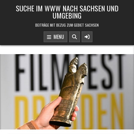
Skip to content
SUCHE IM WWW NACH SACHSEN UND
UMGEBING
BEITRÄGE MIT BEZUG ZUM GEBIET SACHSEN
MENU