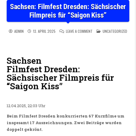
Sachsen: Filmfest Dresden: Sächsischer
Filmpreis für “Saigon Kiss”
ON SACHSEN: FILMFEST DRES
POSTED IN
ADMIN
13. APRIL 2025
LEAVE A COMMENT
UNCATEGORIZED
Sachsen
Filmfest Dresden:
Sächsischer Filmpreis für
“Saigon Kiss”
12.04.2025, 22:03 Uhr
Beim Filmfest Dresden konkurrierten 67 Kurzfilme um
insgesamt 17 Auszeichnungen. Zwei Beiträge wurden
doppelt gekrönt.