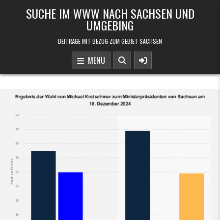
Skip to content
SUCHE IM WWW NACH SACHSEN UND
UMGEBING
BEITRÄGE MIT BEZUG ZUM GEBIET SACHSEN
MENU