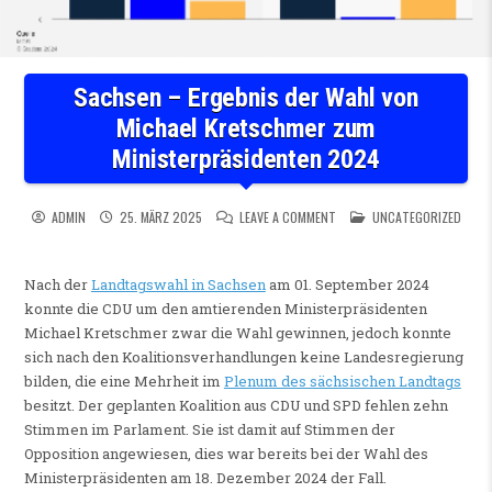
Sachsen – Ergebnis der Wahl von
Michael Kretschmer zum
Ministerpräsidenten 2024
ON SACHSEN – ERGEBNIS DE
POSTED IN
ADMIN
25. MÄRZ 2025
LEAVE A COMMENT
UNCATEGORIZED
Nach der
Landtagswahl in Sachsen
am 01. September 2024
konnte die CDU um den amtierenden Ministerpräsidenten
Michael Kretschmer zwar die Wahl gewinnen, jedoch konnte
sich nach den Koalitionsverhandlungen keine Landesregierung
bilden, die eine Mehrheit im
Plenum des sächsischen Landtags
besitzt. Der geplanten Koalition aus CDU und SPD fehlen zehn
Stimmen im Parlament. Sie ist damit auf Stimmen der
Opposition angewiesen, dies war bereits bei der Wahl des
Ministerpräsidenten am 18. Dezember 2024 der Fall.