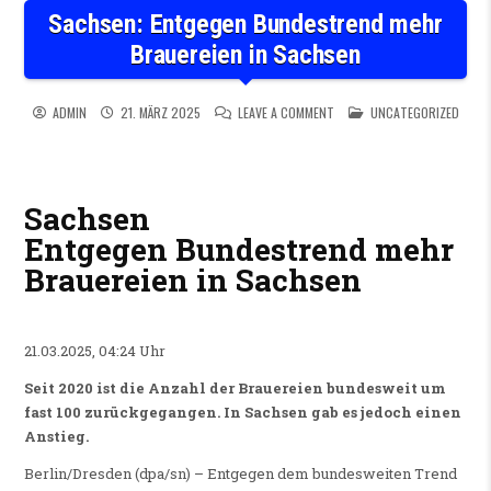
Sachsen: Entgegen Bundestrend mehr
Brauereien in Sachsen
ON SACHSEN: ENTGEGEN BUN
POSTED IN
ADMIN
21. MÄRZ 2025
LEAVE A COMMENT
UNCATEGORIZED
Sachsen
Entgegen Bundestrend mehr
Brauereien in Sachsen
21.03.2025, 04:24 Uhr
Seit 2020 ist die Anzahl der Brauereien bundesweit um
fast 100 zurückgegangen. In Sachsen gab es jedoch einen
Anstieg.
Berlin/Dresden (dpa/sn) – Entgegen dem bundesweiten Trend