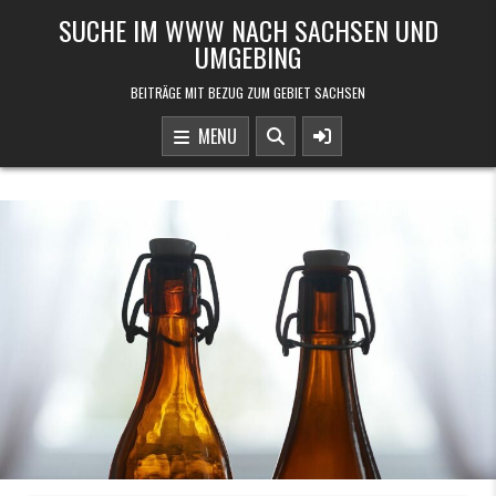
Skip to content
SUCHE IM WWW NACH SACHSEN UND
UMGEBING
BEITRÄGE MIT BEZUG ZUM GEBIET SACHSEN
MENU