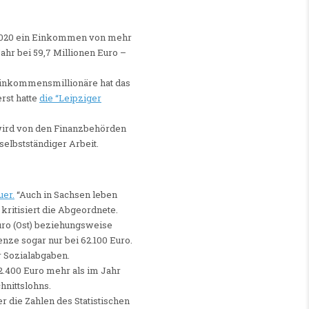
r 2020 ein Einkommen von mehr
ahr bei 59,7 Millionen Euro –
 Einkommensmillionäre hat das
rst hatte
die “Leipziger
 wird von den Finanzbehörden
selbstständiger Arbeit.
er.
“Auch in Sachsen leben
kritisiert die Abgeordnete.
uro (Ost) beziehungsweise
nze sogar nur bei 62.100 Euro.
r Sozialabgaben.
2.400 Euro mehr als im Jahr
hnittslohns.
r die Zahlen des Statistischen