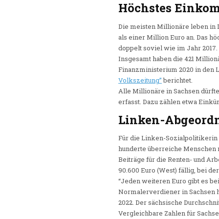
Höchstes Einkom
Die meisten Millionäre leben i
als einer Million Euro an. Das 
doppelt soviel wie im Jahr 2017.
Insgesamt haben die 421 Millio
Finanzministerium 2020 in den La
Volkszeitung”
berichtet.
Alle Millionäre in Sachsen dürf
erfasst. Dazu zählen etwa Einkü
Linken-Abgeordn
Für die Linken-Sozialpolitikeri
hunderte überreiche Menschen mi
Beiträge für die Renten- und A
90.600 Euro (West) fällig, bei 
“Jeden weiteren Euro gibt es bei
Normalerverdiener in Sachsen 
2022. Der sächsische Durchschn
Vergleichbare Zahlen für Sachsen