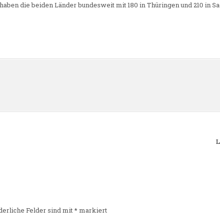
aben die beiden Länder bundesweit mit 180 in Thüringen und 210 in S
n
L
derliche Felder sind mit
*
markiert