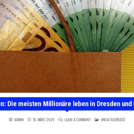
n: Die meisten Millionäre leben in Dresden und 
ON SACHSEN: DIE MEISTEN MI
POSTED IN
ADMIN
18. MÄRZ 2025
LEAVE A COMMENT
UNCATEGORIZED