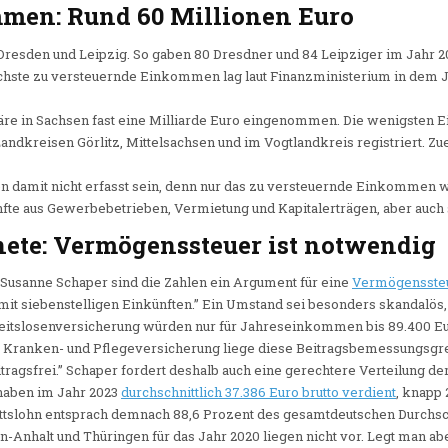
men: Rund 60 Millionen Euro
n Dresden und Leipzig. So gaben 80 Dresdner und 84 Leipziger im Jah
höchste zu versteuernde Einkommen lag laut Finanzministerium in dem J
näre in Sachsen fast eine Milliarde Euro eingenommen. Die wenigsten
ndkreisen Görlitz, Mittelsachsen und im Vogtlandkreis registriert. Zue
ten damit nicht erfasst sein, denn nur das zu versteuernde Einkommen
nfte aus Gewerbebetrieben, Vermietung und Kapitalerträgen, aber auch 
ete: Vermögenssteuer ist notwendig
n Susanne Schaper sind die Zahlen ein Argument für eine
Vermögenssteu
t siebenstelligen Einkünften.” Ein Umstand sei besonders skandalös, 
rbeitslosenversicherung würden nur für Jahreseinkommen bis 89.400 E
der Kranken- und Pflegeversicherung liege diese Beitragsbemessungsgre
tragsfrei.” Schaper fordert deshalb auch eine gerechtere Verteilung de
haben im Jahr 2023
durchschnittlich 37.386 Euro brutto verdient
, knapp 
ittslohn entsprach demnach 88,6 Prozent des gesamtdeutschen Durchsc
-Anhalt und Thüringen für das Jahr 2020 liegen nicht vor. Legt man abe