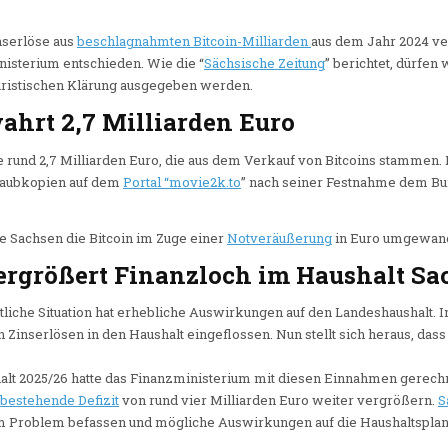
nserlöse aus
beschlagnahmten Bitcoin-Milliarden
aus dem Jahr 2024 ve
nisterium entschieden. Wie die “
Sächsische Zeitung
” berichtet, dürfen
juristischen Klärung ausgegeben werden.
ahrt 2,7 Milliarden Euro
 rund 2,7 Milliarden Euro, die aus dem Verkauf von Bitcoins stammen. D
 Raubkopien auf dem
Portal “movie2k.to
” nach seiner Festnahme dem B
e Sachsen die Bitcoin im Zuge einer
Notveräußerung
in Euro umgewand
rgrößert Finanzloch im Haushalt Sa
liche Situation hat erhebliche Auswirkungen auf den Landeshaushalt.
n Zinserlösen in den Haushalt eingeflossen. Nun stellt sich heraus, dass
alt 2025/26 hatte das Finanzministerium mit diesen Einnahmen gerechn
 bestehende Defizit
von rund vier Milliarden Euro weiter vergrößern.
S
roblem befassen und mögliche Auswirkungen auf die Haushaltsplanu