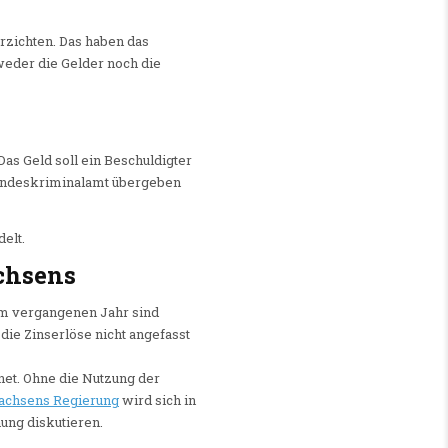
rzichten. Das haben das
 weder die Gelder noch die
as Geld soll ein Beschuldigter
undeskriminalamt übergeben
elt.
chsens
 Im vergangenen Jahr sind
 die Zinserlöse nicht angefasst
et. Ohne die Nutzung der
achsens Regierung
wird sich in
ng diskutieren.