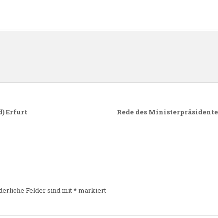
n
) Erfurt
Rede des Ministerpräsidente
derliche Felder sind mit
*
markiert