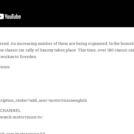
t trend. An increasing number of them are being organised. In the home
e classic car rally of Saxony takes place. This time, over 180 classic c
 Zwickau to Dresden.
ision
cription_center?add_user=motorvisionenglish
V CHANNEL
/watch-motorvision-tv/
ook.com/motorvision.hd