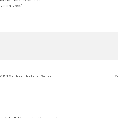
vision.tv/en/
n
 CDU Sachsen hat mit Sahra
F