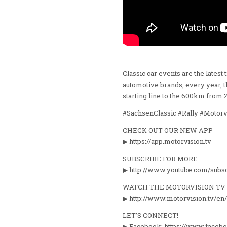
Classic car events are the lates
automotive brands, every year, th
starting line to the 600km from
#SachsenClassic #Rally #Motorv
CHECK OUT OUR NEW APP
▶ https://app.motorvision.tv
SUBSCRIBE FOR MORE
▶ http://www.youtube.com/subs
WATCH THE MOTORVISION T
▶ http://www.motorvision.tv/en
LET’S CONNECT!
▶ Facebook: https://www.faceb