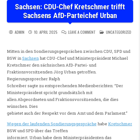
Sachsen: CDU-Chef Kretschmer trifft
Sachsens AfD-Parteichef Urban
ON SACHSEN: CDU-CHEF KRE
POSTED IN
ADMIN
10. APRIL 2025
LEAVE A COMMENT
UNCATEGORIZED
Mitten in den Sondierungsgesprächen zwischen CDU, SPD und
BSW in
Sachsen
hat CDU-Chef und Ministerpräsident Michael
Kretschmer den sächsischen AfD-Partei- und
Fraktionsvorsitzenden Jörg Urban getroffen.
Regierungssprecher Ralph
Schreiber sagte zu entsprechenden Medienberichten: “Der
Ministerpräsident spricht grundsätzlich mit
allen Abgeordneten und Fraktionsvorsitzenden, die dies
wünschen. Dies
gebietet auch der Respekt vor dem Amt und dem Parlament.”
Wegen der laufenden Sondierungsgespräche
habe
Kretschmer
BSW und SPD über das Treffen
informiert. Urban habe dem Ministerpräsidenten das