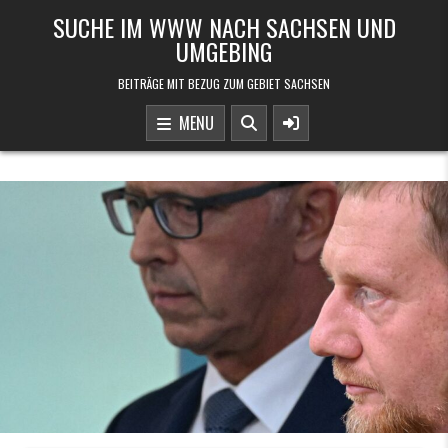
Skip to content
SUCHE IM WWW NACH SACHSEN UND
UMGEBING
BEITRÄGE MIT BEZUG ZUM GEBIET SACHSEN
MENU