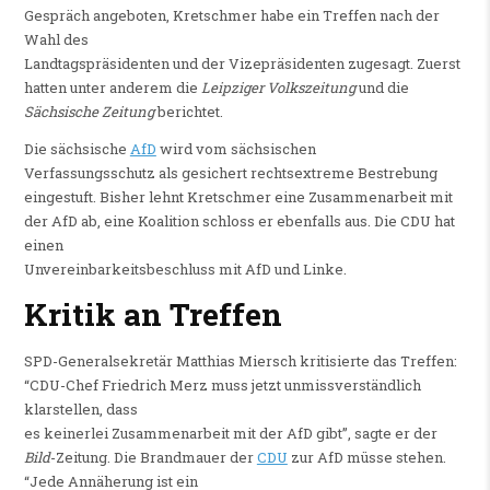
Gespräch angeboten, Kretschmer habe ein Treffen nach der
Wahl des
Landtagspräsidenten und der Vizepräsidenten zugesagt. Zuerst
hatten unter anderem die
Leipziger Volkszeitung
und die
Sächsische Zeitung
berichtet.
Die sächsische
AfD
wird vom sächsischen
Verfassungsschutz als gesichert rechtsextreme Bestrebung
eingestuft. Bisher lehnt Kretschmer eine Zusammenarbeit mit
der AfD ab, eine Koalition schloss er ebenfalls aus. Die CDU hat
einen
Unvereinbarkeitsbeschluss mit AfD und Linke.
Kritik an Treffen
SPD-Generalsekretär Matthias Miersch kritisierte das Treffen:
“CDU-Chef Friedrich Merz muss jetzt unmissverständlich
klarstellen, dass
es keinerlei Zusammenarbeit mit der AfD gibt”, sagte er der
Bild
-Zeitung. Die Brandmauer der
CDU
zur AfD müsse stehen.
“Jede Annäherung ist ein