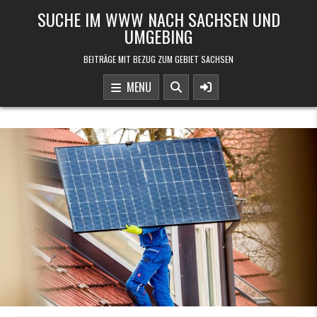
Skip to content
SUCHE IM WWW NACH SACHSEN UND
UMGEBING
BEITRÄGE MIT BEZUG ZUM GEBIET SACHSEN
MENU