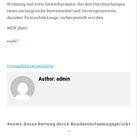
Wohnung und zwei Gewerberäume. Bei den Durchsuchungen
seien umfangreiche Beweismittel und Vermögenswerte,
darunter Firmenfahrzeuge, sichergestellt worden.
MDR (lam)
Originalbeitrag ansehen
Author:
admin
Beitragsnavigation
#news ,keine Rettung durch Bundesverfassungsgericht
→