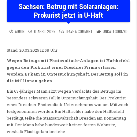
Sachsen: Betrug mit Solaranlagen:
Prokurist jetzt in U-Haft
ON SACHSEN: BETRUG MIT SO
POSTED IN
ADMIN
6. APRIL 2025
LEAVE A COMMENT
UNCATEGORIZED
Stand: 20.03.2025 12:59 Uhr
Wegen Betrugs mit Photovoltaik-Anlagen ist Haftbefehl
gegen den Prokurist einer Dresdner Firma erlassen
worden. Er kam in Untersuchungshaft. Der Betrug soll in
die Millionen gehen.
Ein 63-jähriger Mann sitzt wegen Verdachts des Betrugs im
besonders schweren Fall in Untersuchungshaft. Der Prokurist
eines Dresdner Photovoltaik-Unternehmens war am Mittwoch
festgenommen worden. Ein Haftrichter habe den Haftbefehl
bestätigt, teilte die Staatsanwaltschaft Dresden am Donnerstag
mit. Der Mann habe bundesweit keinen festen Wohnsitz,
weshalb Fluchtgefahr bestehe.