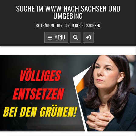
Skip to content
SUCHE IM WWW NACH SACHSEN UND
UMGEBING
BEITRÄGE MIT BEZUG ZUM GEBIET SACHSEN
MENU