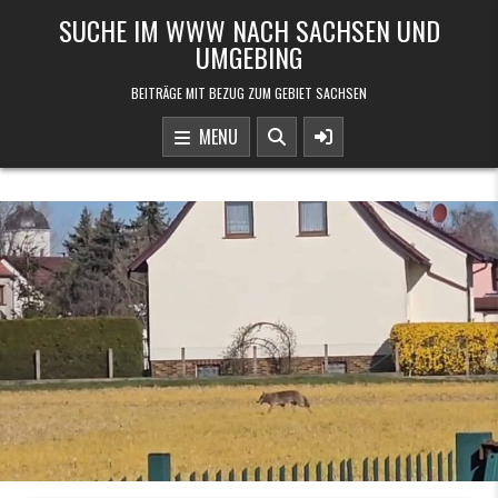
Skip to content
SUCHE IM WWW NACH SACHSEN UND
UMGEBING
BEITRÄGE MIT BEZUG ZUM GEBIET SACHSEN
MENU