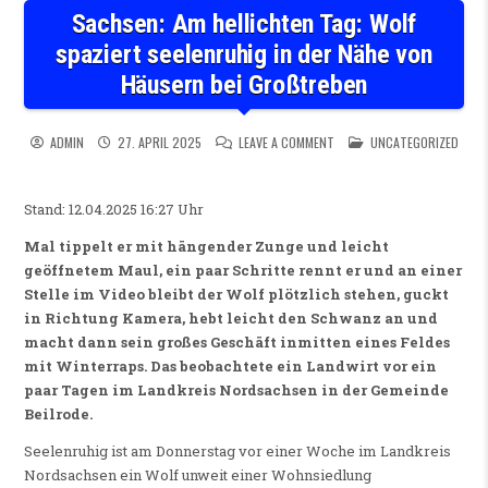
Sachsen: Am hellichten Tag: Wolf
spaziert seelenruhig in der Nähe von
Häusern bei Großtreben
ON SACHSEN: AM HELLICHTEN
POSTED IN
ADMIN
27. APRIL 2025
LEAVE A COMMENT
UNCATEGORIZED
Stand: 12.04.2025 16:27 Uhr
Mal tippelt er mit hängender Zunge und leicht
geöffnetem Maul, ein paar Schritte rennt er und an einer
Stelle im Video bleibt der Wolf plötzlich stehen, guckt
in Richtung Kamera, hebt leicht den Schwanz an und
macht dann sein großes Geschäft inmitten eines Feldes
mit Winterraps. Das beobachtete ein Landwirt vor ein
paar Tagen im Landkreis Nordsachsen in der Gemeinde
Beilrode.
Seelenruhig ist am Donnerstag vor einer Woche im Landkreis
Nordsachsen ein Wolf unweit einer Wohnsiedlung