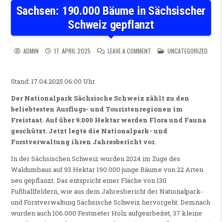
Sachsen: 190.000 Bäume in Sächsischer
Schweiz gepflanzt
ON SACHSEN: 190.000 BÄUM
POSTED IN
ADMIN
17. APRIL 2025
LEAVE A COMMENT
UNCATEGORIZED
Stand: 17.04.2025 06:00 Uhr
Der Nationalpark Sächsische Schweiz zählt zu den
beliebtesten Ausflugs- und Touristenregionen im
Freistaat. Auf über 9.000 Hektar werden Flora und Fauna
geschützt. Jetzt legte die Nationalpark- und
Forstverwaltung ihren Jahresbericht vor.
In der Sächsischen Schweiz wurden 2024 im Zuge des
Waldumbaus auf 93 Hektar 190.000 junge Bäume von 22 Arten
neu gepflanzt. Das entspricht einer Fläche von 130
Fußballfeldern, wie aus dem Jahresbericht der Nationalpark-
und Forstverwaltung Sächsische Schweiz hervorgeht. Demnach
wurden auch 106.000 Festmeter Holz aufgearbeitet, 37 kleine