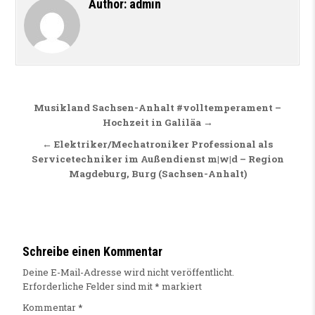
Author:
admin
Beitragsnavigation
Musikland Sachsen-Anhalt #volltemperament –
Hochzeit in Galiläa →
← Elektriker/Mechatroniker Professional als
Servicetechniker im Außendienst m|w|d – Region
Magdeburg, Burg (Sachsen-Anhalt)
Schreibe einen Kommentar
Deine E-Mail-Adresse wird nicht veröffentlicht.
Erforderliche Felder sind mit
*
markiert
Kommentar
*