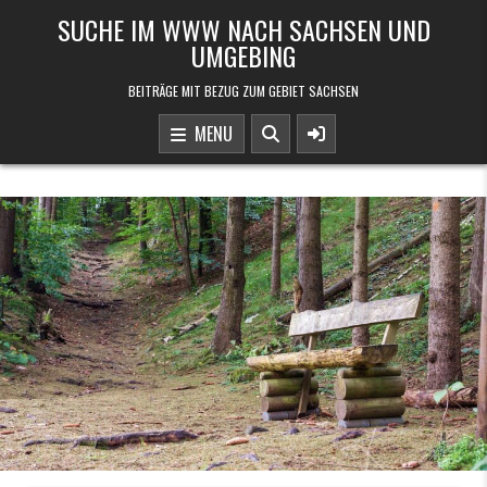
Skip to content
SUCHE IM WWW NACH SACHSEN UND
UMGEBING
BEITRÄGE MIT BEZUG ZUM GEBIET SACHSEN
MENU