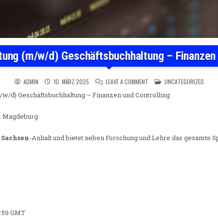
tung (m/w/d) Geschäftsbuchhaltung – Finanzen 
ON SACHGEBIETSLEITUNG (M
POSTED IN
ADMIN
10. MÄRZ 2025
LEAVE A COMMENT
UNCATEGORIZED
/w/d) Geschäftsbuchhaltung – Finanzen und Controlling
m Magdeburg
n
Sachsen
-Anhalt und bietet neben Forschung und Lehre das gesamte 
39:59 GMT