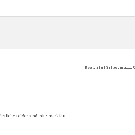
n
Beautiful Silbermann O
derliche Felder sind mit
*
markiert