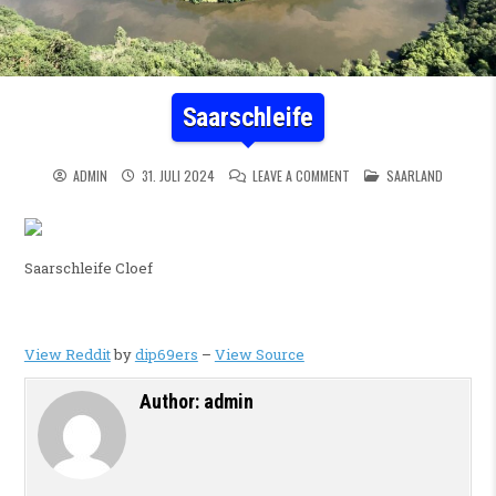
Saarschleife
ON SAARSCHLEIFE
POSTED IN
ADMIN
31. JULI 2024
LEAVE A COMMENT
SAARLAND
Saarschleife Cloef
View Reddit
by
dip69ers
–
View Source
Author:
admin