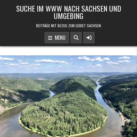
Skip to content
SUCHE IM WWW NACH SACHSEN UND
UMGEBING
BEITRÄGE MIT BEZUG ZUM GEBIET SACHSEN
MENU