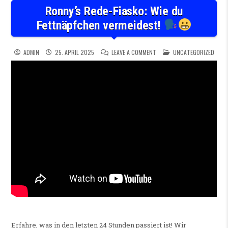
Ronny’s Rede-Fiasko: Wie du
Fettnäpfchen vermeidest!
ON RONNY’S REDE-FIASKO: W
POSTED IN
ADMIN
25. APRIL 2025
LEAVE A COMMENT
UNCATEGORIZED
Erfahre, was in den letzten 24 Stunden passiert ist! Wir