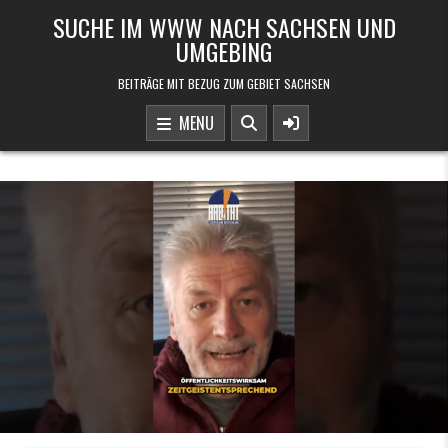
Skip to content
SUCHE IM WWW NACH SACHSEN UND
UMGEBING
BEITRÄGE MIT BEZUG ZUM GEBIET SACHSEN
MENU