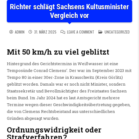
Richter schlägt Sachsens Kultusminister
Vergleich vor
ON RICHTER SCHLÄGT SACHS
POSTED IN
ADMIN
31. MÄRZ 2025
LEAVE A COMMENT
UNCATEGORIZED
Mit 50 km/h zu viel geblitzt
Hintergrund des Gerichtstermins in Weißwasser ist eine
Temposünde Conrad Clemens’. Der war im September 2023 mit
Tempo 80 in einer 30er-Zone in Krauschwitz (Kreis Görlitz)
geblitzt worden. Damals war er noch nicht Minister, sondern
Staatssekretär und Bevollmächtigter des Freistaates Sachsen
beim Bund. Im Jahr 2024 hat es laut Amtsgericht mehrere
Termine wegen dieser Geschwindigkeitsübertretung gegeben,
die von Clemens Rechtsbeistand aus unterschiedlichen
Gründen abgesagt wurden.
Ordnungswidrigkeit oder
Strafverfahren?