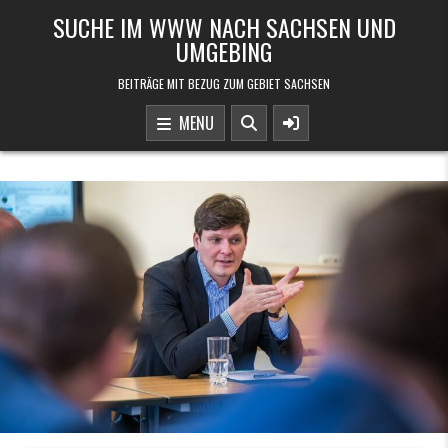
Skip to content
SUCHE IM WWW NACH SACHSEN UND
UMGEBING
BEITRÄGE MIT BEZUG ZUM GEBIET SACHSEN
MENU