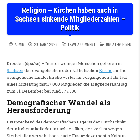
Religion – Kirchen haben auch in
Sachsen sinkende Mitgliederzahlen –
Politik
ON RELIGION – KIRCHEN HAB
POSTED IN
ADMIN
29. MÄRZ 2025
LEAVE A COMMENT
UNCATEGORIZED
Dresden (dpa/sn) – Immer weniger Menschen gehören in
Sachsen
der evangelischen oder katholischen
Kirche
an. Die
evangelische Landeskirche verlor im vergangenen Jahr laut
einer Mitteilung fast 17.000 Mitglieder, die Mitgliederzahl lag
zum 31. Dezember bei rund 575.500.
Demografischer Wandel als
Herausforderung
Entsprechend der demografischen Lage ist der Durchschnitt
der Kirchenmitglieder in Sachsen älter, der Verlust wegen
Sterbefällen sei sehr hoch, sagte Finanzdezernentin Kathrin