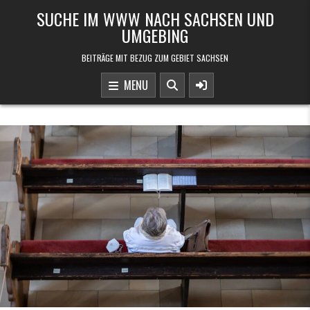
Skip to content
SUCHE IM WWW NACH SACHSEN UND
UMGEBING
BEITRÄGE MIT BEZUG ZUM GEBIET SACHSEN
MENU