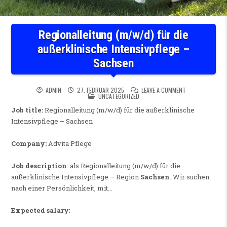
Regionalleitung (m/w/d) für die
außerklinische Intensivpflege –
Sachsen
ON REGIONALLEI
ADMIN
27. FEBRUAR 2025
LEAVE A COMMENT
POSTED IN
UNCATEGORIZED
Job title:
Regionalleitung (m/w/d) für die außerklinische
Intensivpflege – Sachsen
Company:
Advita Pflege
Job description
: als Regionalleitung (m/w/d) für die
außerklinische Intensivpflege – Region
Sachsen
. Wir suchen
nach einer Persönlichkeit, mit…
Expected salary
: