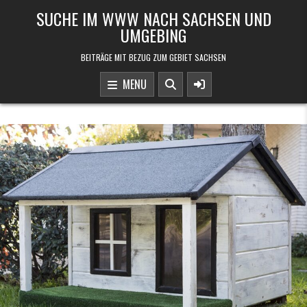
Skip to content
SUCHE IM WWW NACH SACHSEN UND
UMGEBING
BEITRÄGE MIT BEZUG ZUM GEBIET SACHSEN
MENU