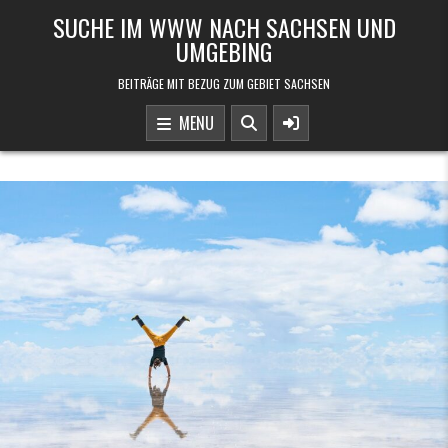
Skip to content
SUCHE IM WWW NACH SACHSEN UND
UMGEBING
BEITRÄGE MIT BEZUG ZUM GEBIET SACHSEN
MENU