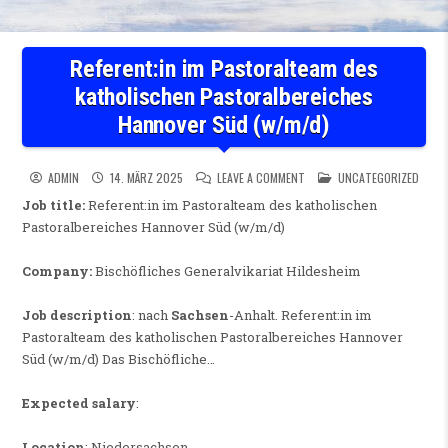
Referent:in im Pastoralteam des
katholischen Pastoralbereiches
Hannover Süd (w/m/d)
ON REFERENT:IN IM PASTOR
POSTED IN
ADMIN
14. MÄRZ 2025
LEAVE A COMMENT
UNCATEGORIZED
Job title:
Referent:in im Pastoralteam des katholischen
Pastoralbereiches Hannover Süd (w/m/d)
Company:
Bischöfliches Generalvikariat Hildesheim
Job description
: nach
Sachsen
-Anhalt. Referent:in im
Pastoralteam des katholischen Pastoralbereiches Hannover
Süd (w/m/d) Das Bischöfliche…
Expected salary
:
Location
: Niedersachsen