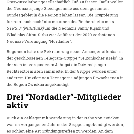
Graswurzelarbeit gesellschaftlich Fuß zu fassen. Dafür wollen
die Neonazis junge Gleichgesinnte aus dem gesamten
Bundesgebiet in die Region ziehen lassen. Die Gruppierung
formiert sich nach Informationen des Rechercheformats
STRG_F (NDR/funk)
um die Neonazis Sanny Kujath und
Wladislav Sirbu. Sirbu war Anführer der 2020 verbotenen
Neonazi-Vereinigung “Nordadler”.
Begonnen hatte die Rekrutierung neuer Anhänger offenbar in
der geschlossenen Telegram-Gruppe “Teutonischer Kreis”, in
der sich im vergangenen Jahr gut ein Dutzend junger
Rechtsextremisten sammelte. In der Gruppe wurden unter
anderem Umzüge von Teenagern und jungen Erwachsenen in
die Region Zwickau angekündigt.
Drei “Nordadler”-Mitglieder
aktiv
Auch ein Zeltlager mit Wanderung in der Nähe von Zwickau
war im vergangenen Jahr in der Gruppe angekündigt worden,
es schien eine Art Gründungstreffen zu werden. An dem