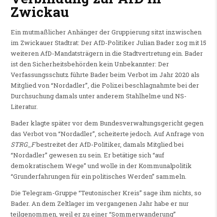
Zwickau
Ein mutmaßlicher Anhänger der Gruppierung sitzt inzwischen
im Zwickauer Stadtrat: Der AfD-Politiker Julian Bader zog mit 15
weiteren AfD-Mandatsträgern in die Stadtvertretung ein. Bader
ist den Sicherheitsbehörden kein Unbekannter: Der
Verfassungsschutz führte Bader beim Verbot im Jahr 2020 als
Mitglied von “Nordadler”, die Polizei beschlagnahmte bei der
Durchsuchung damals unter anderem Stahlhelme und NS-
Literatur.
Bader klagte später vor dem Bundesverwaltungsgericht gegen
das Verbot von “Nordadler”, scheiterte jedoch. Auf Anfrage von
STRG_F
bestreitet der AfD-Politiker, damals Mitglied bei
“Nordadler” gewesen zu sein. Er betätige sich “auf
demokratischem Wege” und wolle in der Kommunalpolitik
“Grunderfahrungen für ein politisches Werden” sammeln.
Die Telegram-Gruppe “Teutonischer Kreis” sage ihm nichts, so
Bader. An dem Zeltlager im vergangenen Jahr habe er nur
teilgenommen, weil er zu einer “Sommerwanderung”