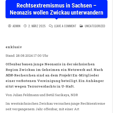
Rechtsextremismus in Sachsen –
Neonazis wollen Zwickau unterwandern
ON RECHTSEXTREMISMUS IN 
POSTED IN
ADMIN
2. MÄRZ 2025
LEAVE A COMMENT
UNCATEGORIZED
exklusiv
Stand: 28.08.2024 17:00 Uhr
Offenbar bauen junge Neonazis in der sächsischen
Region Zwickau im Geheimen ein Netzwerk auf. Nach
NDR
-Recherchen sind an dem Projekt Ex-Mitglieder
einer verbotenen Vereinigung beteiligt. Ein Anhänger
sitzt wegen Terrorverdachts in U-Haft.
Von Julian Feldmann und Betül Sarikaya, NDR
Im westsächsischen Zwickau versuchen junge Rechtsextreme
seit vergangenem Jahr offenbar, mit einer Art