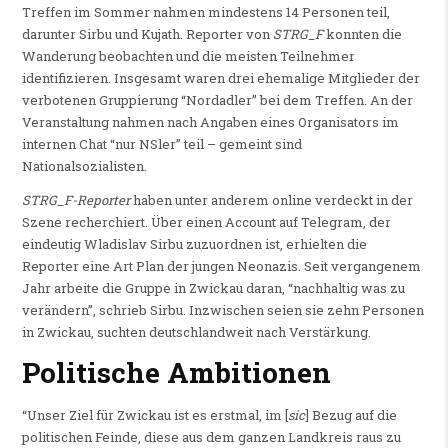
Treffen im Sommer nahmen mindestens 14 Personen teil,
darunter Sirbu und Kujath. Reporter von
STRG_F
konnten die
Wanderung beobachten und die meisten Teilnehmer
identifizieren. Insgesamt waren drei ehemalige Mitglieder der
verbotenen Gruppierung “Nordadler” bei dem Treffen. An der
Veranstaltung nahmen nach Angaben eines Organisators im
internen Chat “nur NSler” teil – gemeint sind
Nationalsozialisten.
STRG_F-Reporter
haben unter anderem online verdeckt in der
Szene recherchiert. Über einen Account auf Telegram, der
eindeutig Wladislav Sirbu zuzuordnen ist, erhielten die
Reporter eine Art Plan der jungen Neonazis. Seit vergangenem
Jahr arbeite die Gruppe in Zwickau daran, “nachhaltig was zu
verändern”, schrieb Sirbu. Inzwischen seien sie zehn Personen
in Zwickau, suchten deutschlandweit nach Verstärkung.
Politische Ambitionen
“Unser Ziel für Zwickau ist es erstmal, im [
sic
] Bezug auf die
politischen Feinde, diese aus dem ganzen Landkreis raus zu