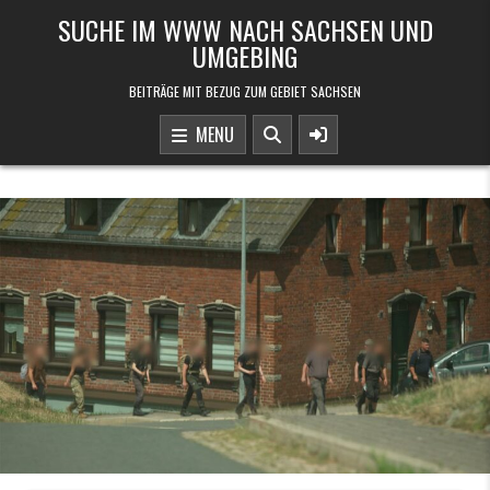
Skip to content
SUCHE IM WWW NACH SACHSEN UND
UMGEBING
BEITRÄGE MIT BEZUG ZUM GEBIET SACHSEN
MENU