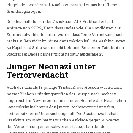
eingeladen worden sei. Nach Zwickau sei er aus beruflichen
Gründen gezogen.
Der Geschäftsführer der Zwickauer AfD-Fraktion teilt auf
Anfrage von
STRG_F
mit, dass Bader wie alle Kandidaten zur
Kommunalwahl informiert wurde, dass “eine Vernetzung nach
rechts außen nicht im Sinne der Fraktion ist”. Die Verbindungen
zu Kujath und Sirbu seien nicht bekannt. Bei seiner Tätigkeit im
Stadtrat sei Bader bisher “nicht negativ aufgefallen”.
Junger Neonazi unter
Terrorverdacht
Auch der damals 18-jährige Tristan K. aus Hessen war zu dem
mutmaßlichen Gründungstreffen der Gruppe nach Sachsen
angereist. Im November dann nahmen Beamte des Hessischen
Landeskriminalamtes den jungen Rechtsextremisten fest,
seither sitzt er in Untersuchungshaft. Die Staatsanwaltschaft
Frankfurt am Main hat inzwischen Anklage gegen K. wegen
der Vorbereitung einer schweren staatsgefährdenden
Gewalttat, Verstößen gegen das Waffengesetz und dem