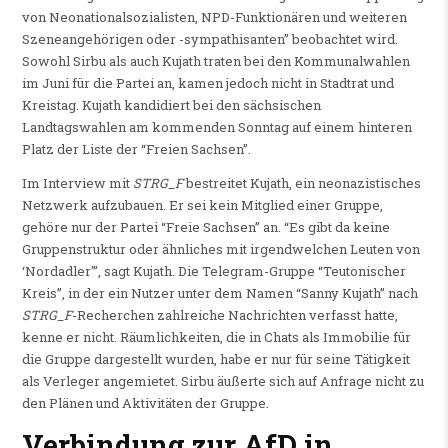
von Neonationalsozialisten, NPD-Funktionären und weiteren
Szeneangehörigen oder -sympathisanten” beobachtet wird.
Sowohl Sirbu als auch Kujath traten bei den Kommunalwahlen
im Juni für die Partei an, kamen jedoch nicht in Stadtrat und
Kreistag. Kujath kandidiert bei den sächsischen
Landtagswahlen am kommenden Sonntag auf einem hinteren
Platz der Liste der “Freien Sachsen”.
Im Interview mit
STRG_F
bestreitet Kujath, ein neonazistisches
Netzwerk aufzubauen. Er sei kein Mitglied einer Gruppe,
gehöre nur der Partei “Freie Sachsen” an. “Es gibt da keine
Gruppenstruktur oder ähnliches mit irgendwelchen Leuten von
‘Nordadler'”, sagt Kujath. Die Telegram-Gruppe “Teutonischer
Kreis”, in der ein Nutzer unter dem Namen “Sanny Kujath” nach
STRG_F
-Recherchen zahlreiche Nachrichten verfasst hatte,
kenne er nicht. Räumlichkeiten, die in Chats als Immobilie für
die Gruppe dargestellt wurden, habe er nur für seine Tätigkeit
als Verleger angemietet. Sirbu äußerte sich auf Anfrage nicht zu
den Plänen und Aktivitäten der Gruppe.
Verbindung zur AfD in