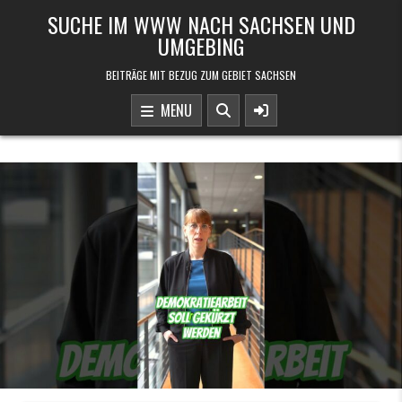
Skip to content
SUCHE IM WWW NACH SACHSEN UND
UMGEBING
BEITRÄGE MIT BEZUG ZUM GEBIET SACHSEN
MENU