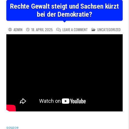
Rechte Gewalt steigt und Sachsen kürzt
bei der Demokratie?
ON RECHTE GEWALT STEIGT 
POSTED IN
ADMIN
18. APRIL 2025
LEAVE A COMMENT
UNCATEGORIZED
source