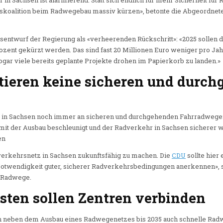
r in Sachsen ist alarmierend. Statt sich endlich für mehr Sicherheit fü
itskoalition beim Radwegebau massiv kürzen», betonte die Abgeordnete
entwurf der Regierung als «verheerenden Rückschritt»: «2025 sollen 
ozent gekürzt werden. Das sind fast 20 Millionen Euro weniger pro Jah
ar viele bereits geplante Projekte drohen im Papierkorb zu landen.»
stieren keine sicheren und durc
rts in Sachsen noch immer an sicheren und durchgehenden Fahrradwegen
it der Ausbau beschleunigt und der Radverkehr in Sachsen sicherer wi
en
adverkehrsnetz in Sachsen zukunftsfähig zu machen. Die
CDU
sollte hier
otwendigkeit guter, sicherer Radverkehrsbedingungen anerkennen», s
r Radwege.
sten sollen Zentren verbinden
n neben dem Ausbau eines Radwegenetzes bis 2035 auch schnelle Rad