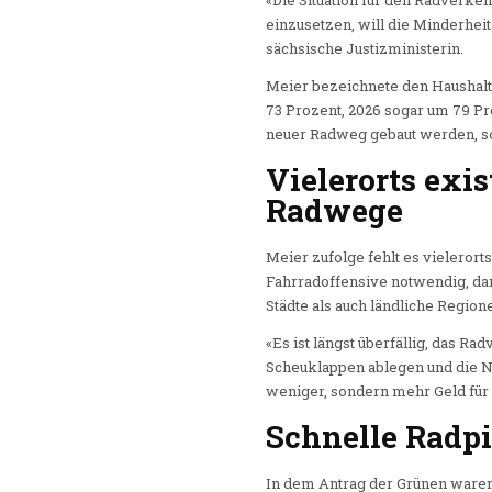
«Die Situation für den Radverkeh
einzusetzen, will die Minderhe
sächsische Justizministerin.
Meier bezeichnete den Haushalts
73 Prozent, 2026 sogar um 79 Pr
neuer Radweg gebaut werden, sog
Vielerorts exi
Radwege
Meier zufolge fehlt es vielero
Fahrradoffensive notwendig, dam
Städte als auch ländliche Region
«Es ist längst überfällig, das R
Scheuklappen ablegen und die N
weniger, sondern mehr Geld fü
Schnelle Radpi
In dem Antrag der Grünen ware