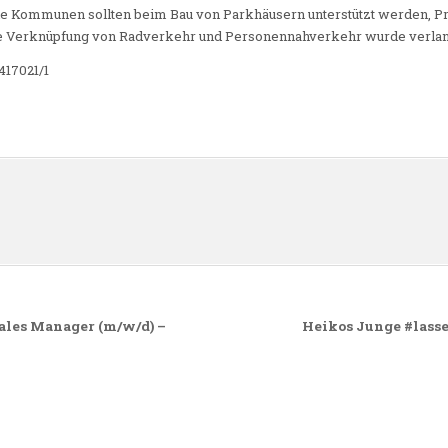
Die Kommunen sollten beim Bau von Parkhäusern unterstützt werden, 
re Verknüpfung von Radverkehr und Personennahverkehr wurde verlan
417021/1
n
Sales Manager (m/w/d) –
Heikos Junge #lass