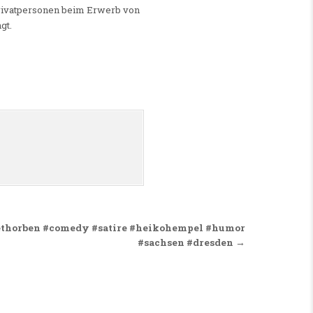
Privatpersonen beim Erwerb von
gt.
ethorben #comedy #satire #heikohempel #humor
#sachsen #dresden →