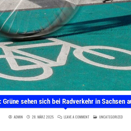
: Grüne sehen sich bei Radverkehr in Sachsen 
ON RADVERKEHR: GRÜNE SEH
POSTED IN
ADMIN
28. MÄRZ 2025
LEAVE A COMMENT
UNCATEGORIZED