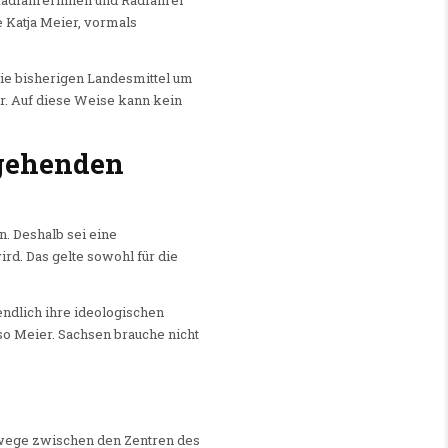
r Radfahrerinnen und Radfahrer
 Katja Meier, vormals
die bisherigen Landesmittel um
r. Auf diese Weise kann kein
hgehenden
. Deshalb sei eine
rd. Das gelte sowohl für die
 endlich ihre ideologischen
o Meier. Sachsen brauche nicht
wege zwischen den Zentren des