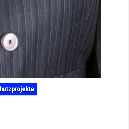
hutzprojekte
TER (M/W/D) FÜR KINDER UND JUGENDSCHUTZPROJEKTE