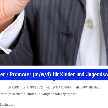
ger / Promoter (m/w/d) für Kinder und Jugendsc
ON QUEREINSTEIGER / PROMO
POSTED IN
ADMIN
6. MÄRZ 2025
LEAVE A COMMENT
UNCATEGORIZED
oter (m/w/d) für Kinder und Jugendschutzprojekte
 Sachsen