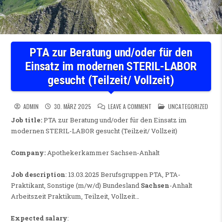
PTA zur Beratung und/oder für den
Einsatz im modernen STERIL-LABOR
gesucht (Teilzeit/ Vollzeit)
ON PTA ZUR BERATUNG UND/O
POSTED IN
ADMIN
30. MÄRZ 2025
LEAVE A COMMENT
UNCATEGORIZED
Job title:
PTA zur Beratung und/oder für den Einsatz im
modernen STERIL-LABOR gesucht (Teilzeit/ Vollzeit)
Company:
Apothekerkammer Sachsen-Anhalt
Job description
: 13.03.2025 Berufsgruppen PTA, PTA-
Praktikant, Sonstige (m/w/d) Bundesland
Sachsen
-Anhalt
Arbeitszeit Praktikum, Teilzeit, Vollzeit…
Expected salary
: