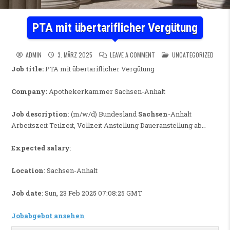
PTA mit übertariflicher Vergütung
ON PTA MIT ÜBERTARIFLICH
POSTED IN
ADMIN
3. MÄRZ 2025
LEAVE A COMMENT
UNCATEGORIZED
Job title:
PTA mit übertariflicher Vergütung
Company:
Apothekerkammer Sachsen-Anhalt
Job description
: (m/w/d) Bundesland
Sachsen
-Anhalt
Arbeitszeit Teilzeit, Vollzeit Anstellung Daueranstellung ab…
Expected salary
:
Location
: Sachsen-Anhalt
Job date
: Sun, 23 Feb 2025 07:08:25 GMT
Jobabgebot ansehen