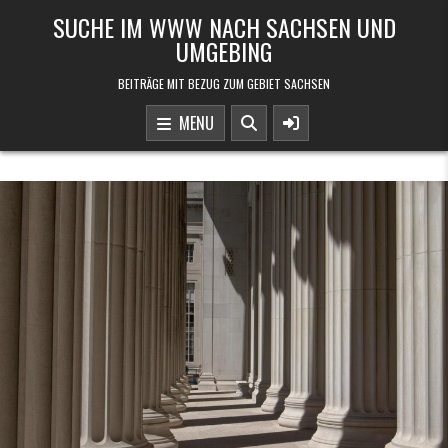
Skip to content
SUCHE IM WWW NACH SACHSEN UND
UMGEBING
BEITRÄGE MIT BEZUG ZUM GEBIET SACHSEN
MENU