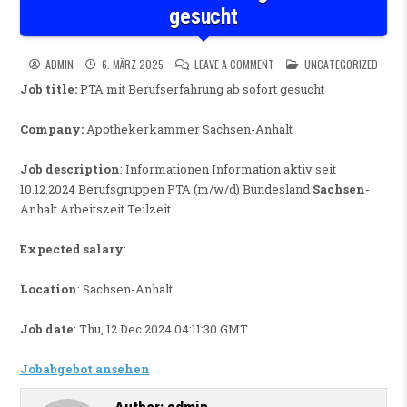
gesucht
ON PTA MIT BERUFSERFAHRU
POSTED IN
ADMIN
6. MÄRZ 2025
LEAVE A COMMENT
UNCATEGORIZED
Job title:
PTA mit Berufserfahrung ab sofort gesucht
Company:
Apothekerkammer Sachsen-Anhalt
Job description
: Informationen Information aktiv seit
10.12.2024 Berufsgruppen PTA (m/w/d) Bundesland
Sachsen
-
Anhalt Arbeitszeit Teilzeit…
Expected salary
:
Location
: Sachsen-Anhalt
Job date
: Thu, 12 Dec 2024 04:11:30 GMT
Jobabgebot ansehen