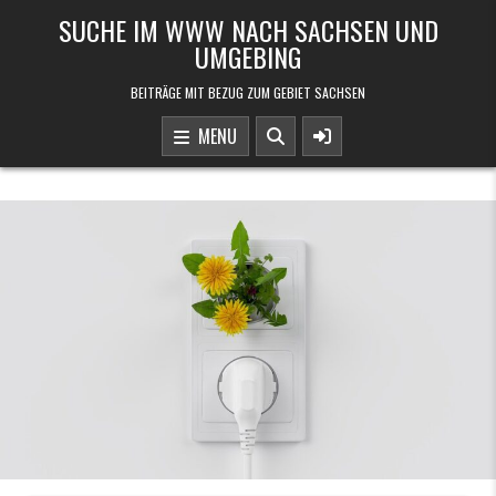
Skip to content
SUCHE IM WWW NACH SACHSEN UND
UMGEBING
BEITRÄGE MIT BEZUG ZUM GEBIET SACHSEN
MENU