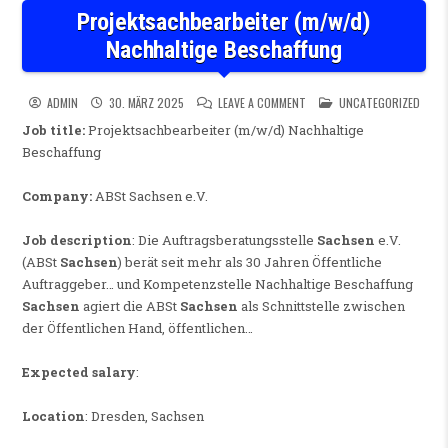
Projektsachbearbeiter (m/w/d)
Nachhaltige Beschaffung
ON PROJEKTSACHBEARBEITER
POSTED IN
ADMIN
30. MÄRZ 2025
LEAVE A COMMENT
UNCATEGORIZED
Job title:
Projektsachbearbeiter (m/w/d) Nachhaltige
Beschaffung
Company:
ABSt Sachsen e.V.
Job description
: Die Auftragsberatungsstelle
Sachsen
e.V.
(ABSt
Sachsen
) berät seit mehr als 30 Jahren Öffentliche
Auftraggeber… und Kompetenzstelle Nachhaltige Beschaffung
Sachsen
agiert die ABSt
Sachsen
als Schnittstelle zwischen
der Öffentlichen Hand, öffentlichen…
Expected salary
:
Location
: Dresden, Sachsen