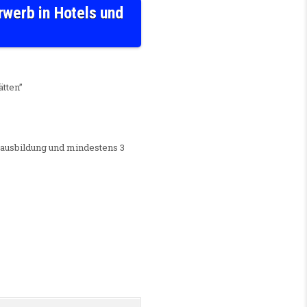
rwerb in Hotels und
W/D) – PROJEKT “KOMPETENZ- UND RESILIENZERWERB IN HOTELS UND GASTSTÄTTEN”
ätten”
fsausbildung und mindestens 3