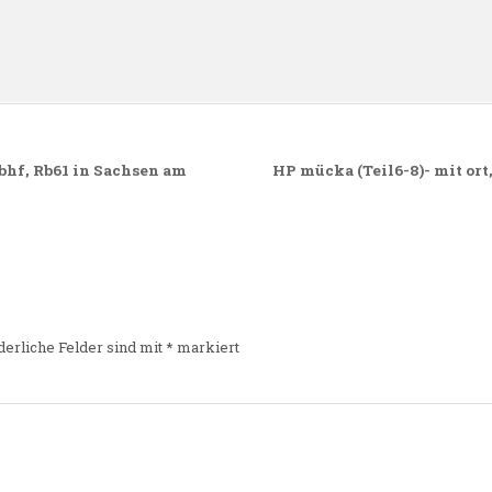
n
 bhf, Rb61 in Sachsen am
HP mücka (Teil6-8)- mit ort
derliche Felder sind mit
*
markiert