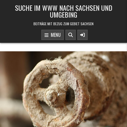
Skip to content
SUCHE IM WWW NACH SACHSEN UND
UMGEBING
BEITRÄGE MIT BEZUG ZUM GEBIET SACHSEN
MENU