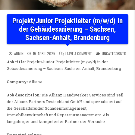
Projekt/Junior Projektleiter (m/w/d) in
der Gebäudesanierung – Sachsen,
Sachsen-Anhalt, Brandenburg
ON PROJEKT/JUNIOR PROJEK
POSTED IN
ADMIN
19. APRIL 2025
LEAVE A COMMENT
UNCATEGORIZED
Job title:
Projekt/Junior Projektleiter (m/w/d) in der
Gebäudesanierung – Sachsen, Sachsen-Anhalt, Brandenburg
Company:
Allianz
Job description
: Die Allianz Handwerker Services sind Teil
der Allianz Partners Deutschland GmbH und spezialisiert auf
die Geschäftsfelder Schadenmanagement,
Immobilienwirtschaft und Reparaturmanagement. Als
langjähriger und kompetenter Partner der Versiche…
Expected salary
: