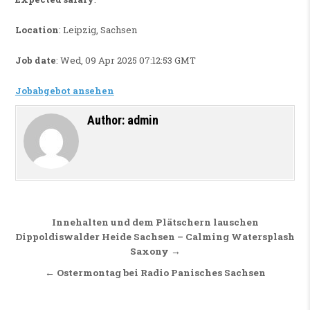
Location
: Leipzig, Sachsen
Job date
: Wed, 09 Apr 2025 07:12:53 GMT
Jobabgebot ansehen
Author:
admin
Beitragsnavigation
Innehalten und dem Plätschern lauschen
Dippoldiswalder Heide Sachsen – Calming Watersplash
Saxony →
← Ostermontag bei Radio Panisches Sachsen