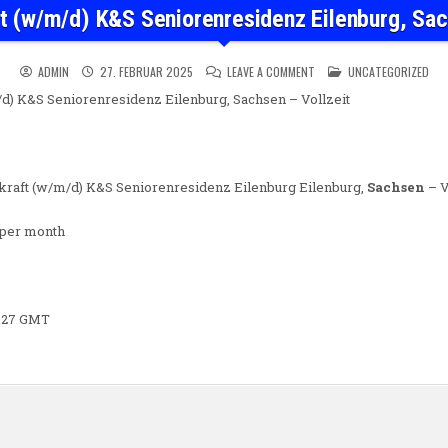
t (w/m/d) K&S Seniorenresidenz Eilenburg, Sac
ON PFLEGEFACHKRAFT (W/M
POSTED IN
ADMIN
27. FEBRUAR 2025
LEAVE A COMMENT
UNCATEGORIZED
d) K&S Seniorenresidenz Eilenburg, Sachsen – Vollzeit
hkraft (w/m/d) K&S Seniorenresidenz Eilenburg Eilenburg,
Sachsen
– V
 per month
0:27 GMT
n