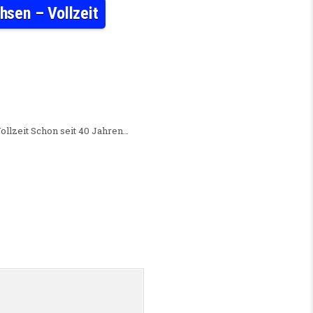
hsen – Vollzeit
/D) K&S SENIORENRESIDENZ EILENBURG, SACHSEN – VOLLZEIT
ollzeit Schon seit 40 Jahren…