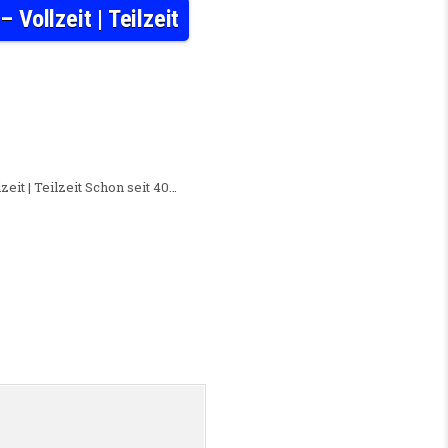
Vollzeit | Teilzeit
D) K&S SENIORENRESIDENZ DRESDEN, SACHSEN – VOLLZEIT | TEILZEIT
zeit | Teilzeit Schon seit 40…