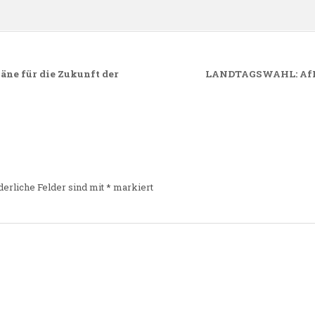
äne für die Zukunft der
LANDTAGSWAHL: AfD v
derliche Felder sind mit
*
markiert