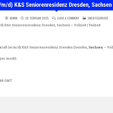
/m/d) K&S Seniorenresidenz Dresden, Sachsen – 
ON PFLEGEFACHKRAFT (W/M/
POSTED IN
ADMIN
28. FEBRUAR 2025
LEAVE A COMMENT
UNCATEGORIZED
d) K&S Seniorenresidenz Dresden, Sachsen – Vollzeit | Teilzeit
hkraft (w/m/d) K&S Seniorenresidenz Dresden Dresden,
Sachsen
– Voll
 per month
6:48 GMT
n