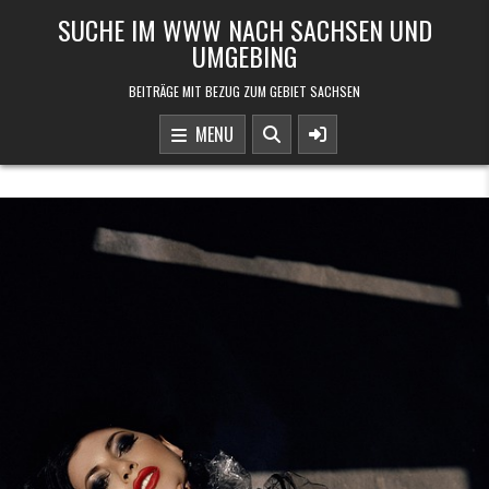
Skip to content
SUCHE IM WWW NACH SACHSEN UND
UMGEBING
BEITRÄGE MIT BEZUG ZUM GEBIET SACHSEN
MENU