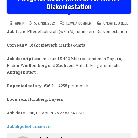
Diakoniestation
ON PFLEGEFACHKRAFT (W/M/D
POSTED IN
ADMIN
5. APRIL 2025
LEAVE A COMMENT
UNCATEGORIZED
Job title:
Pflegefachkraft (w/m/d) für unsere Diakoniestation
Company:
Diakoniewerk Martha-Maria
Job description
: mit rund 5.400 Mitarbeitenden in Bayern,
Baden-Württemberg und
Sachsen
-Anhalt. Für persönliche
Anfragen steht…
Expected salary
: €3611 – 4255 per month
Location
: Nürnberg, Bayern
Job date
: Thu, 03 Apr 2025 22:53:24 GMT
Jobabgebot ansehen