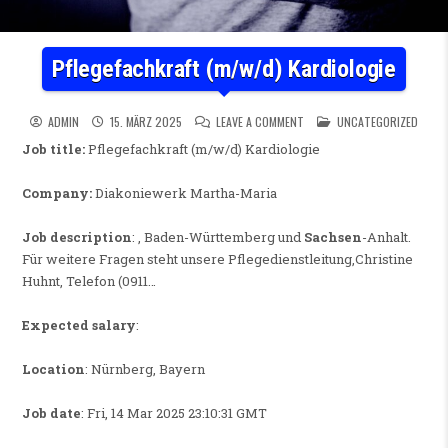
Pflegefachkraft (m/w/d) Kardiologie
ON PFLEGEFACHKRAFT (M/W/D
POSTED IN
ADMIN
15. MÄRZ 2025
LEAVE A COMMENT
UNCATEGORIZED
Job title:
Pflegefachkraft (m/w/d) Kardiologie
Company:
Diakoniewerk Martha-Maria
Job description
: , Baden-Württemberg und
Sachsen
-Anhalt.
Für weitere Fragen steht unsere Pflegedienstleitung,Christine
Huhnt, Telefon (0911…
Expected salary
:
Location
: Nürnberg, Bayern
Job date
: Fri, 14 Mar 2025 23:10:31 GMT