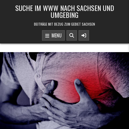
Skip to content
SUCHE IM WWW NACH SACHSEN UND
UMGEBING
BEITRÄGE MIT BEZUG ZUM GEBIET SACHSEN
MENU