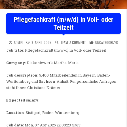
Pflegefachkraft (m/w/d) in Voll- oder
Teilzeit
ON PFLEGEFACHKRAFT (M/W/D)
POSTED IN
ADMIN
8. APRIL 2025
LEAVE A COMMENT
UNCATEGORIZED
Job title:
Pflegefachkraft (m/w/d) in Voll- oder Teilzeit
Company:
Diakoniewerk Martha-Maria
Job description
: 5.400 Mitarbeitenden in Bayern, Baden-
Württemberg und
Sachsen
-Anhalt. Für persönliche Anfragen
steht Ihnen Christiane Krämer…
Expected salary
:
Location
: Stuttgart, Baden-Württemberg
Job date
: Mon, 07 Apr 2025 22:00:23 GMT