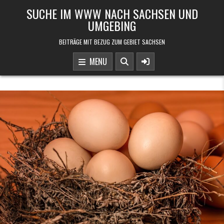
Skip to content
SUCHE IM WWW NACH SACHSEN UND
UMGEBING
BEITRÄGE MIT BEZUG ZUM GEBIET SACHSEN
MENU