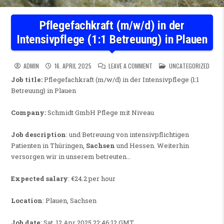
Pflegefachkraft (m/w/d) in der
Intensivpflege (1:1 Betreuung) in Plauen
ON PFLEGEFACHKRAFT (M/W/D)
POSTED IN
ADMIN
16. APRIL 2025
LEAVE A COMMENT
UNCATEGORIZED
Job title:
Pflegefachkraft (m/w/d) in der Intensivpflege (1:1
Betreuung) in Plauen
Company:
Schmidt GmbH Pflege mit Niveau
Job description
: und Betreuung von intensivpflichtigen
Patienten in Thüringen,
Sachsen
und Hessen. Weiterhin
versorgen wir in unserem betreuten…
Expected salary
: €24.2 per hour
Location
: Plauen, Sachsen
Job date
: Sat, 12 Apr 2025 22:46:12 GMT