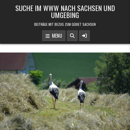
Skip to content
SUCHE IM WWW NACH SACHSEN UND
UMGEBING
BEITRÄGE MIT BEZUG ZUM GEBIET SACHSEN
MENU