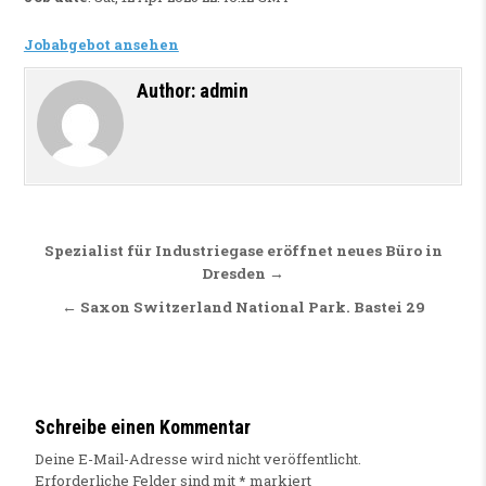
Jobabgebot ansehen
Author:
admin
Beitragsnavigation
Spezialist für Industriegase eröffnet neues Büro in
Dresden →
← Saxon Switzerland National Park. Bastei 29
Schreibe einen Kommentar
Deine E-Mail-Adresse wird nicht veröffentlicht.
Erforderliche Felder sind mit
*
markiert