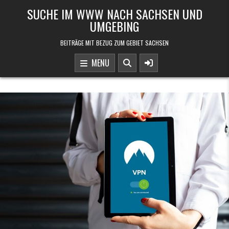
Skip to content
SUCHE IM WWW NACH SACHSEN UND
UMGEBING
BEITRÄGE MIT BEZUG ZUM GEBIET SACHSEN
MENU