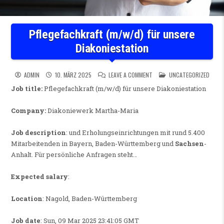
Pflegefachkraft (m/w/d) für unsere
Diakoniestation
ON PFLEGEFACHKRAFT (M/W/D
POSTED IN
ADMIN
10. MÄRZ 2025
LEAVE A COMMENT
UNCATEGORIZED
Job title:
Pflegefachkraft (m/w/d) für unsere Diakoniestation
Company:
Diakoniewerk Martha-Maria
Job description
: und Erholungseinrichtungen mit rund 5.400
Mitarbeitenden in Bayern, Baden-Württemberg und
Sachsen
-
Anhalt. Für persönliche Anfragen steht…
Expected salary
:
Location
: Nagold, Baden-Württemberg
Job date
: Sun, 09 Mar 2025 23:41:05 GMT