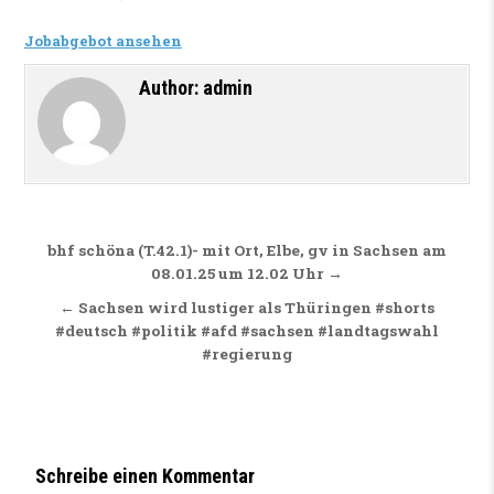
Jobabgebot ansehen
Author:
admin
Beitragsnavigation
bhf schöna (T.42.1)- mit Ort, Elbe, gv in Sachsen am
08.01.25 um 12.02 Uhr →
← Sachsen wird lustiger als Thüringen #shorts
#deutsch #politik #afd #sachsen #landtagswahl
#regierung
Schreibe einen Kommentar