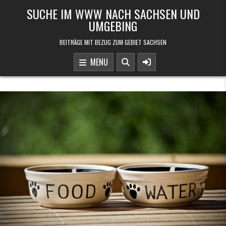
Skip to content
SUCHE IM WWW NACH SACHSEN UND
UMGEBING
BEITRÄGE MIT BEZUG ZUM GEBIET SACHSEN
MENU