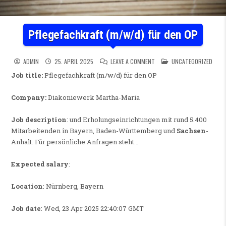
Pflegefachkraft (m/w/d) für den OP
ON PFLEGEFACHKRAFT (M/W/
POSTED IN
ADMIN
25. APRIL 2025
LEAVE A COMMENT
UNCATEGORIZED
Job title:
Pflegefachkraft (m/w/d) für den OP
Company:
Diakoniewerk Martha-Maria
Job description
: und Erholungseinrichtungen mit rund 5.400
Mitarbeitenden in Bayern, Baden-Württemberg und
Sachsen
-
Anhalt. Für persönliche Anfragen steht…
Expected salary
:
Location
: Nürnberg, Bayern
Job date
: Wed, 23 Apr 2025 22:40:07 GMT