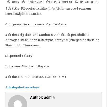
ON PFLEGEFACHKRÄFTE (M/W/
POSTED IN
ADMIN
11. MÄRZ 2025
LEAVE A COMMENT
UNCATEGORIZED
Job title:
Pflegefachkräfte (m/w/d) für unsere Premium
interdisziplinäre Station
Company:
Diakoniewerk Martha-Maria
Job description
: und
Sachsen
-Anhalt. Für persönliche
Anfragen steht Ihnen Katarzyna Kardynal (Pflegedienstleitung
Standort St. Theresien…
Expected salary
:
Location
: Nürnberg, Bayern
Job date
: Sun, 09 Mar 2025 23:35:50 GMT
Jobabgebot ansehen
Author:
admin