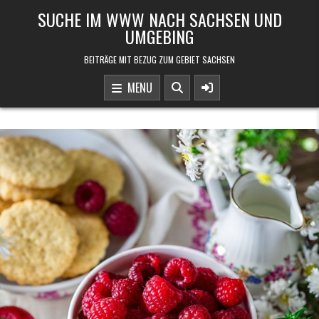
Skip to content
SUCHE IM WWW NACH SACHSEN UND
UMGEBING
BEITRÄGE MIT BEZUG ZUM GEBIET SACHSEN
MENU