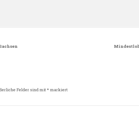
n
 Sachsen
Mindestloh
derliche Felder sind mit
*
markiert