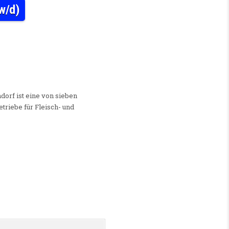
/w/d)
/ HR PAYROLL SPECIALIST (M/W/D)
ndorf ist eine von sieben
riebe für Fleisch- und