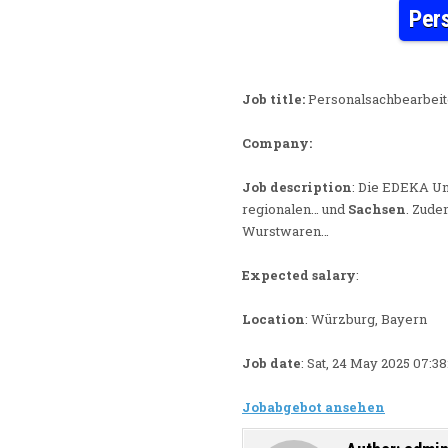
Pers
Job title:
Personalsachbearbeite
Company:
Job description
: Die EDEKA U
regionalen… und
Sachsen
. Zude
Wurstwaren…
Expected salary
:
Location
: Würzburg, Bayern
Job date
: Sat, 24 May 2025 07:
Jobabgebot ansehen