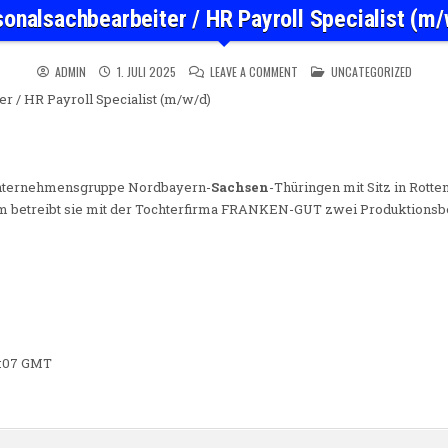
onalsachbearbeiter / HR Payroll Specialist (m
ON PERSONALSACHBEARBEITER 
POSTED IN
ADMIN
1. JULI 2025
LEAVE A COMMENT
UNCATEGORIZED
r / HR Payroll Specialist (m/w/d)
nternehmensgruppe Nordbayern-
Sachsen
-Thüringen mit Sitz in Rotte
m betreibt sie mit der Tochterfirma FRANKEN-GUT zwei Produktionsbet
38:07 GMT