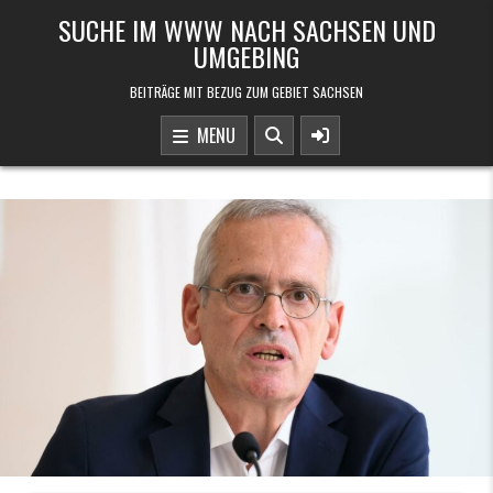
Skip to content
SUCHE IM WWW NACH SACHSEN UND
UMGEBING
BEITRÄGE MIT BEZUG ZUM GEBIET SACHSEN
MENU