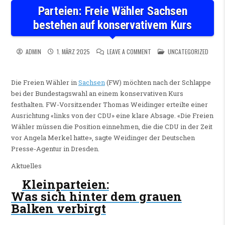
Parteien: Freie Wähler Sachsen
bestehen auf konservativem Kurs
ON PARTEIEN: FREIE WÄHLER
POSTED IN
ADMIN
1. MÄRZ 2025
LEAVE A COMMENT
UNCATEGORIZED
Die Freien Wähler in
Sachsen
(FW) möchten nach der Schlappe
bei der Bundestagswahl an einem konservativen Kurs
festhalten. FW-Vorsitzender Thomas Weidinger erteilte einer
Ausrichtung «links von der CDU» eine klare Absage. «Die Freien
Wähler müssen die Position einnehmen, die die CDU in der Zeit
vor Angela Merkel hatte», sagte Weidinger der Deutschen
Presse-Agentur in Dresden.
Aktuelles
Kleinparteien
:
Was sich hinter dem grauen
Balken verbirgt