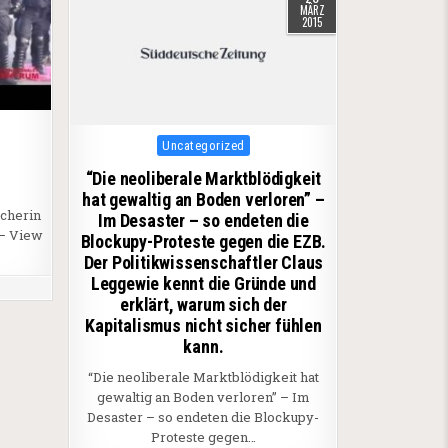
MÄRZ
2015
Posted in
Uncategorized
“Die neoliberale Marktblödigkeit
hat gewaltig an Boden verloren” –
echerin
Im Desaster – so endeten die
 – View
Blockupy-Proteste gegen die EZB.
Der Politikwissenschaftler Claus
Leggewie kennt die Gründe und
erklärt, warum sich der
Kapitalismus nicht sicher fühlen
kann.
“Die neoliberale Marktblödigkeit hat
gewaltig an Boden verloren” – Im
Desaster – so endeten die Blockupy-
Proteste gegen…