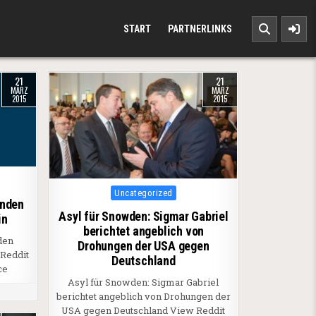
START
PARTNERLINKS
21
21
MÄRZ
MÄRZ
2015
2015
Posted in
Uncategorized
inden
Asyl für Snowden: Sigmar Gabriel
in
berichtet angeblich von
den
Drohungen der USA gegen
 Reddit
Deutschland
ce
Asyl für Snowden: Sigmar Gabriel
berichtet angeblich von Drohungen der
USA gegen Deutschland View Reddit