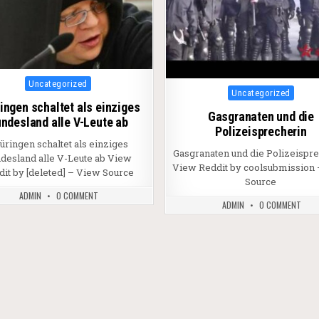
Posted in
Uncategorized
Posted in
Uncategorized
ingen schaltet als einziges
Gasgranaten und die
ndesland alle V-Leute ab
Polizeisprecherin
üringen schaltet als einziges
Gasgranaten und die Polizeispr
desland alle V-Leute ab View
View Reddit by coolsubmission
dit by [deleted] – View Source
Source
ADMIN
0 COMMENT
ADMIN
0 COMMENT