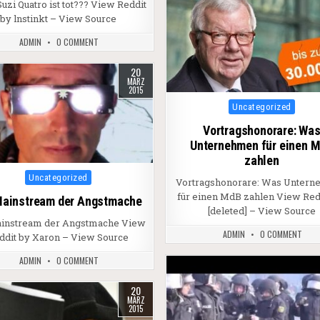
uzi Quatro ist tot??? View Reddit
by lnstinkt – View Source
ADMIN
0 COMMENT
20
MÄRZ
2015
Posted in
Uncategorized
Vortragshonorare: Wa
Unternehmen für einen 
zahlen
Posted in
Uncategorized
Vortragshonorare: Was Unter
für einen MdB zahlen View Red
Mainstream der Angstmache
[deleted] – View Source
ainstream der Angstmache View
ADMIN
0 COMMENT
ddit by Xaron – View Source
ADMIN
0 COMMENT
20
MÄRZ
2015