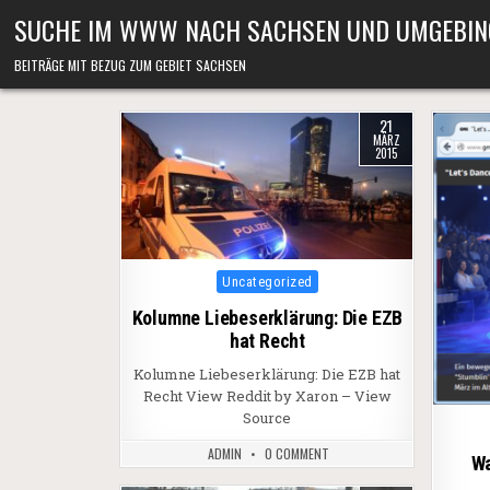
Skip to content
SUCHE IM WWW NACH SACHSEN UND UMGEBIN
BEITRÄGE MIT BEZUG ZUM GEBIET SACHSEN
21
MÄRZ
2015
Posted in
Uncategorized
Kolumne Liebeserklärung: Die EZB
hat Recht
Kolumne Liebeserklärung: Die EZB hat
Recht View Reddit by Xaron – View
Source
ADMIN
0 COMMENT
Wa