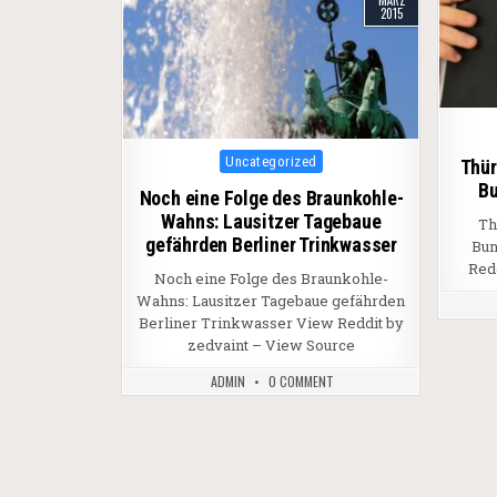
MÄRZ
2015
Posted in
Uncategorized
Thür
Bu
Noch eine Folge des Braunkohle-
Wahns: Lausitzer Tagebaue
Th
gefährden Berliner Trinkwasser
Bun
Red
Noch eine Folge des Braunkohle-
Wahns: Lausitzer Tagebaue gefährden
Berliner Trinkwasser View Reddit by
zedvaint – View Source
ADMIN
0 COMMENT