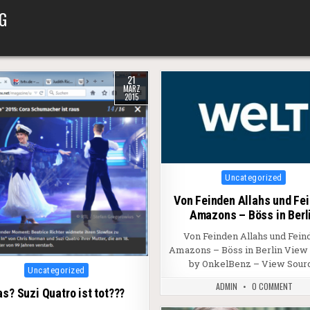
G
21
MÄRZ
2015
Posted in
Uncategorized
Von Feinden Allahs und Fe
Amazons – Böss in Berl
Von Feinden Allahs und Fein
Amazons – Böss in Berlin View
by OnkelBenz – View Sour
Posted in
Uncategorized
ADMIN
0 COMMENT
s? Suzi Quatro ist tot???