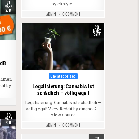
21
by ekstyie…
MÄRZ
2015
ADMIN
0 COMMENT
20
MÄRZ
2015
s
MdB
Posted in
Uncategorized
nehmen
dit by
Legalisierung: Cannabis ist
schädlich – völlig egal!
Legalisierung: Cannabis ist schädlich –
völlig egal! View Reddit by dingsda2 –
20
View Source
MÄRZ
2015
ADMIN
0 COMMENT
20