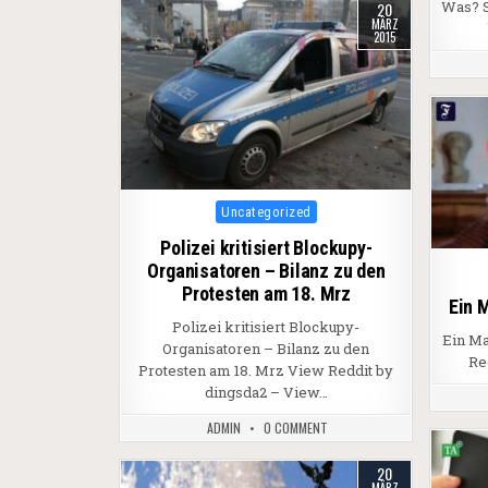
Was? S
20
MÄRZ
2015
Posted in
Uncategorized
Polizei kritisiert Blockupy-
Organisatoren – Bilanz zu den
Protesten am 18. Mrz
Ein 
Polizei kritisiert Blockupy-
Ein M
Organisatoren – Bilanz zu den
Re
Protesten am 18. Mrz View Reddit by
dingsda2 – View…
ADMIN
0 COMMENT
20