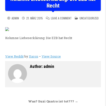
Recht
ON KOLUMNE LIEBESERKLÄRUN
POSTED IN
ADMIN
21. MÄRZ 2015
LEAVE A COMMENT
UNCATEGORIZED
Kolumne Liebeserklärung: Die EZB hat Recht
View Reddit
by
Xaron
–
View Source
Author:
admin
Beitragsnavigation
Was? Suzi Quatro ist tot??? →