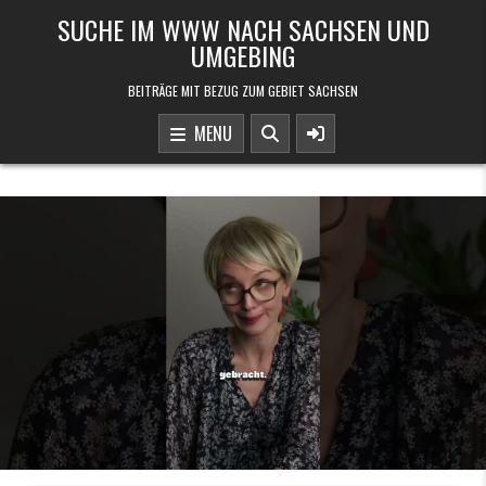
Skip to content
SUCHE IM WWW NACH SACHSEN UND
UMGEBING
BEITRÄGE MIT BEZUG ZUM GEBIET SACHSEN
MENU