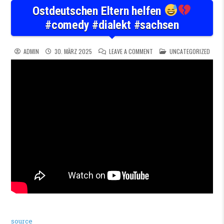
Ostdeutschen Eltern helfen
#comedy #dialekt #sachsen
ON OSTDEUTSCHEN ELTERN 
POSTED IN
ADMIN
30. MÄRZ 2025
LEAVE A COMMENT
UNCATEGORIZED
source