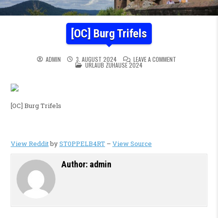
[OC] Burg Trifels
ON [OC] BURG TR
ADMIN
3. AUGUST 2024
LEAVE A COMMENT
POSTED IN
URLAUB ZUHAUSE 2024
[OC] Burg Trifels
View Reddit
by
ST0PPELB4RT
–
View Source
Author:
admin