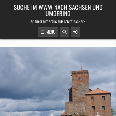
Skip to content
SUCHE IM WWW NACH SACHSEN UND
UMGEBING
BEITRÄGE MIT BEZUG ZUM GEBIET SACHSEN
MENU