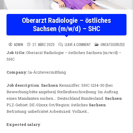
Oberarzt Radiologie – östliches
Sachsen (m/w/d) – SHC
ON OBERARZT RADIOLOGIE –
POSTED IN
ADMIN
27. MÄRZ 2025
LEAVE A COMMENT
UNCATEGORIZED
Job title:
Oberarzt Radiologie – östliches Sachsen (m/w/d) –
SHC
Company:
1a-Ärztevermittlung
Job description
:
Sachsen
Kennziffer: SHC-1134-30 (bei
Bewerbung bitte angeben) Stellenbeschreibung: Im Auftrag
eines Mandanten suchen…: Deutschland Bundesland:
Sachsen
PLZ-Gebiet: DE-02xxx Ort/Region: östliches
Sachsen
Befristung: unbefristet Arbeitszeit: Vollzeit…
Expected salary
: