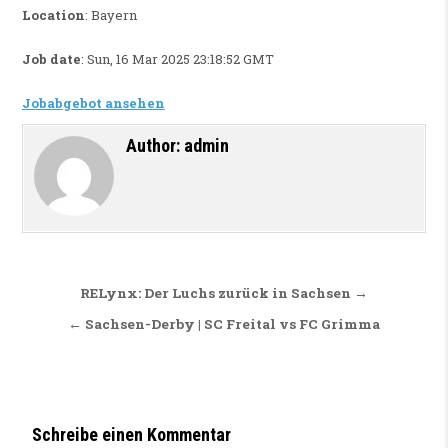
Location
: Bayern
Job date
: Sun, 16 Mar 2025 23:18:52 GMT
Jobabgebot ansehen
Author:
admin
Beitragsnavigation
RELynx: Der Luchs zurück in Sachsen →
← Sachsen-Derby | SC Freital vs FC Grimma
Schreibe einen Kommentar