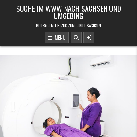
Skip to content
SUCHE IM WWW NACH SACHSEN UND
UMGEBING
BEITRÄGE MIT BEZUG ZUM GEBIET SACHSEN
MENU